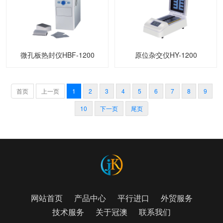
微孔板热封仪HBF-1200
原位杂交仪HY-1200
首页
上一页
1
2
3
4
5
6
7
8
9
10
下一页
尾页
网站首页
产品中心
平行进口
外贸服务
技术服务
关于冠澳
联系我们